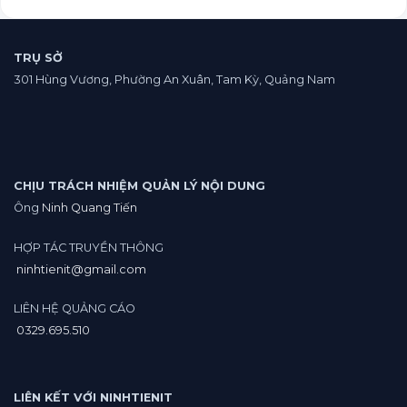
chạy
online.
google
ads
vpcs
TRỤ SỞ
Sàn
301 Hùng Vương, Phường An Xuân, Tam Kỳ, Quảng Nam
crypto.
CHỊU TRÁCH NHIỆM QUẢN LÝ NỘI DUNG
Ông
Ninh Quang Tiến
HỢP TÁC TRUYỀN THÔNG
ninhtienit@gmail.com
LIÊN HỆ QUẢNG CÁO
0329.695.510
LIÊN KẾT VỚI NINHTIENIT