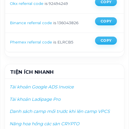
COPY
Okx referral code
is 92494249
COPY
Binance referral code
is 136043826
COPY
Phemex referral code
is ELRCB5
TIỆN ÍCH NHANH
Tài khoản Google ADS Invoice
Tài khoản Ladipage Pro
Danh sách camp mồi trướ
c khi lên camp VPCS
Nâng hoa hồng các sàn CRYPTO