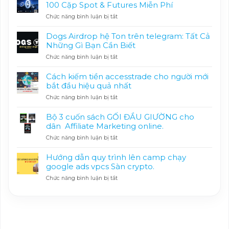
100 Cặp Spot & Futures Miễn Phí
ở
Chức năng bình luận bị tắt
MEXC
Khuyến
Dogs Airdrop hệ Ton trên telegram: Tất Cả
Mãi
Những Gì Bạn Cần Biết
0
ở
Chức năng bình luận bị tắt
Phí
Dogs
Giao
Airdrop
Dịch
Cách kiếm tiền accesstrade cho người mới
hệ
|
bắt đầu hiệu quả nhất
Ton
Hơn
ở
Chức năng bình luận bị tắt
trên
100
Cách
telegram:
Cặp
kiếm
Tất
Spot
Bộ 3 cuốn sách GỐI ĐẦU GIƯỜNG cho
tiền
Cả
&
dân Affiliate Marketing online.
accesstrade
Những
Futures
ở
Chức năng bình luận bị tắt
cho
Gì
Miễn
Bộ
người
Bạn
Phí
3
mới
Cần
Hướng dẫn quy trình lên camp chạy
cuốn
bắt
Biết
google ads vpcs Sàn crypto.
sách
đầu
ở
Chức năng bình luận bị tắt
GỐI
hiệu
Hướng
ĐẦU
quả
dẫn
GIƯỜNG
nhất
quy
cho
trình
dân
lên
Affiliate
camp
Marketing