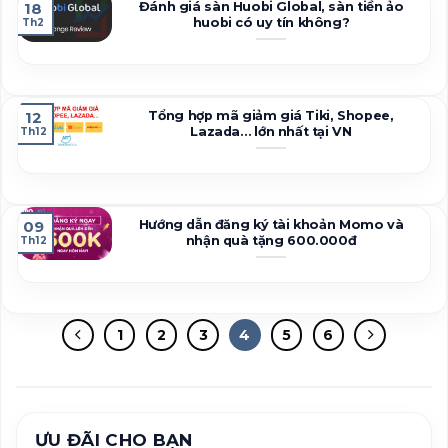
Đánh giá sàn Huobi Global, sàn tiền ảo
18
huobi có uy tín không?
Th2
Tổng hợp mã giảm giá Tiki, Shopee,
12
Lazada… lớn nhất tại VN
Th12
Hướng dẫn đăng ký tài khoản Momo và
09
nhận quà tặng 600.000đ
Th12
1
2
3
4
5
6
ƯU ĐÃI CHO BẠN