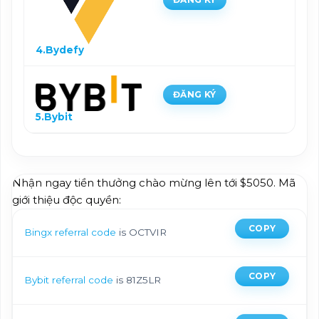
4.Bydefy
ĐĂNG KÝ
5.Bybit
Nhận ngay tiền thưởng chào mừng lên tới $5050. Mã
giới thiệu độc quyền:
COPY
Bingx referral code
is OCTVIR
COPY
Bybit referral code
is 81Z5LR