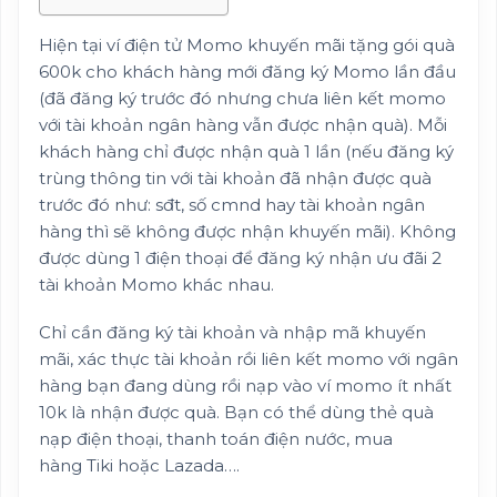
Hiện tại ví điện tử Momo khuyến mãi tặng gói quà
600k cho khách hàng mới đăng ký Momo lần đầu
(đã đăng ký trước đó nhưng chưa liên kết momo
với tài khoản ngân hàng vẫn được nhận quà). Mỗi
khách hàng chỉ được nhận quà 1 lần (nếu đăng ký
trùng thông tin với tài khoản đã nhận được quà
trước đó như: sđt, số cmnd hay tài khoản ngân
hàng thì sẽ không được nhận khuyến mãi). Không
được dùng 1 điện thoại để đăng ký nhận ưu đãi 2
tài khoản Momo khác nhau.
Chỉ cần đăng ký tài khoản và nhập mã khuyến
mãi, xác thực tài khoản rồi liên kết momo với ngân
hàng bạn đang dùng rồi nạp vào ví momo ít nhất
10k là nhận được quà. Bạn có thể dùng thẻ quà
nạp điện thoại, thanh toán điện nước, mua
hàng Tiki hoặc Lazada….