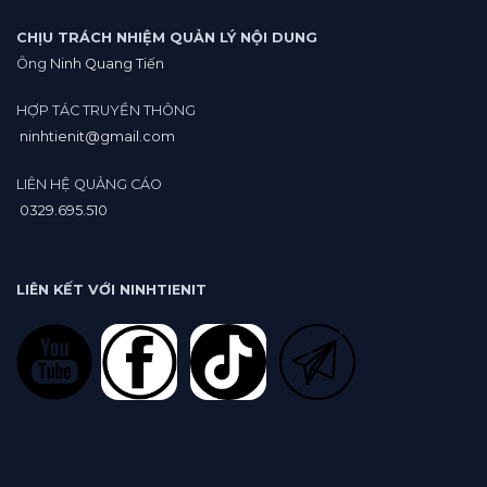
CHỊU TRÁCH NHIỆM QUẢN LÝ NỘI DUNG
Ông
Ninh Quang Tiến
HỢP TÁC TRUYỀN THÔNG
ninhtienit@gmail.com
LIÊN HỆ QUẢNG CÁO
0329.695.510
LIÊN KẾT VỚI NINHTIENIT