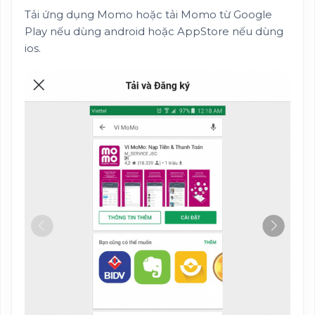
Tải ứng dụng Momo hoặc tải Momo từ Google
Play nếu dùng android hoặc AppStore nếu dùng
ios.