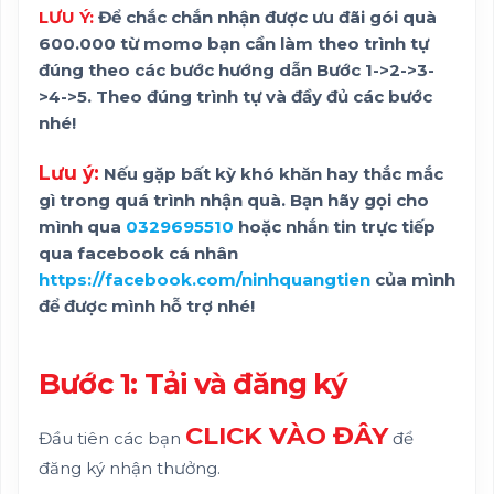
LƯU Ý:
Để chắc chắn nhận được ưu đãi gói quà
600.000 từ momo bạn cần làm theo trình tự
đúng theo các bước hướng dẫn Bước 1->2->3-
>4->5. Theo đúng trình tự và đầy đủ các bước
nhé!
Lưu ý:
Nếu gặp bất kỳ khó khăn hay thắc mắc
gì trong quá trình nhận quà. Bạn hãy gọi cho
mình qua
0329695510
hoặc nhắn tin trực tiếp
qua facebook cá nhân
https://facebook.com/ninhquangtien
của mình
để được mình hỗ trợ nhé!
Bước 1:
Tải và đăng ký
CLICK VÀO ĐÂY
Đầu tiên các bạn
để
đăng ký nhận thưởng.