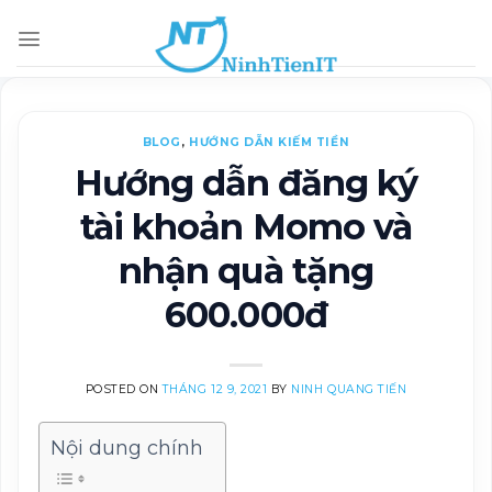
Skip
to
content
BLOG
,
HƯỚNG DẪN KIẾM TIỀN
Hướng dẫn đăng ký
tài khoản Momo và
nhận quà tặng
600.000đ
POSTED ON
THÁNG 12 9, 2021
BY
NINH QUANG TIẾN
Nội dung chính