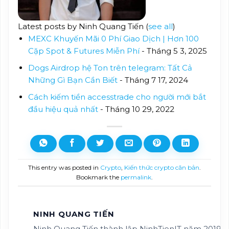
Latest posts by Ninh Quang Tiến
(
see all
)
MEXC Khuyến Mãi 0 Phí Giao Dịch | Hơn 100
Cặp Spot & Futures Miễn Phí
- Tháng 5 3, 2025
Dogs Airdrop hệ Ton trên telegram: Tất Cả
Những Gì Bạn Cần Biết
- Tháng 7 17, 2024
Cách kiếm tiền accesstrade cho người mới bắt
đầu hiệu quả nhất
- Tháng 10 29, 2022
This entry was posted in
Crypto
,
Kiến thức crypto căn bản
.
Bookmark the
permalink
.
NINH QUANG TIẾN
Ninh Quang Tiến thành lập NinhTienIT năm 2019. 