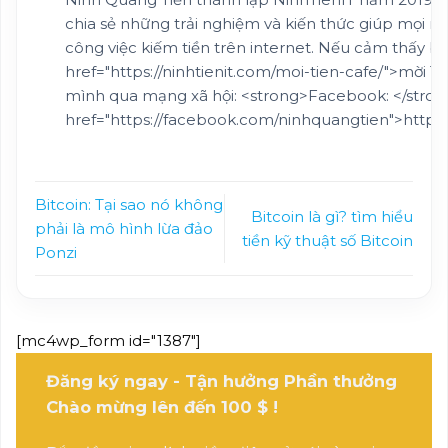
chia sẻ những trải nghiệm và kiến thức giúp mọi n
công việc kiếm tiền trên internet. Nếu cảm thấy bl
href="https://ninhtienit.com/moi-tien-cafe/">mời Ti
mình qua mạng xã hội: <strong>Facebook: </stro
href="https://facebook.com/ninhquangtien">https
Bitcoin: Tại sao nó không
Bitcoin là gì? tìm hiểu
phải là mô hình lừa đảo
tiền kỹ thuật số Bitcoin
Ponzi
[mc4wp_form id="1387"]
Đăng ký ngay - Tận hưởng Phần thưởng
Chào mừng lên đến 100 $ !