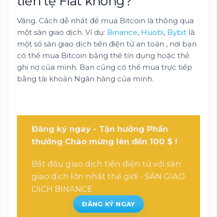
tiền tệ Fiat không?
Vâng. Cách dễ nhất để mua Bitcoin là thông qua
một sàn giao dịch. Ví dụ:
Binance
,
Huobi
,
Bybit
là
một số sàn giao dịch tiền điện tử an toàn , nơi bạn
có thể mua Bitcoin bằng thẻ tín dụng hoặc thẻ
ghi nợ của mình. Bạn cũng có thể mua trực tiếp
bằng tài khoản Ngân hàng của mình.
Đăng ký ngay - Tận hưởng Phần
thưởng Chào mừng lên đến 100 $ !
Bắt đầu giao dịch tiền điện tử với sàn
giao dịch lớn nhất thế giới -
SÀN GIAO
DỊCH BINANCE
ĐĂNG KÝ NGAY