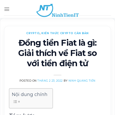
Skip
to
content
CRYPTO
,
KIẾN THỨC CRYPTO CĂN BẢN
Đồng tiền Fiat là gì:
Giải thích về Fiat so
với tiền điện tử
POSTED ON
THÁNG 2 23, 2022
BY
NINH QUANG TIẾN
Nội dung chính