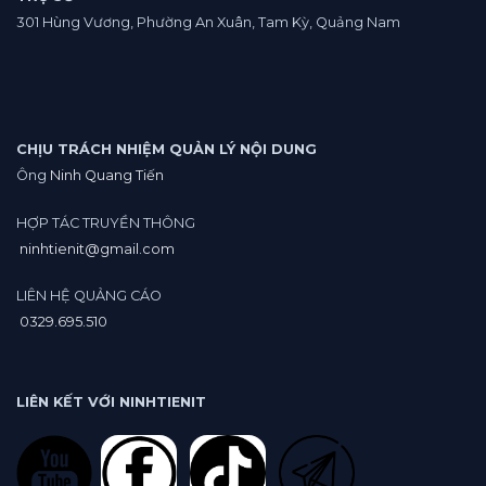
Sàn
301 Hùng Vương, Phường An Xuân, Tam Kỳ, Quảng Nam
crypto.
CHỊU TRÁCH NHIỆM QUẢN LÝ NỘI DUNG
Ông
Ninh Quang Tiến
HỢP TÁC TRUYỀN THÔNG
ninhtienit@gmail.com
LIÊN HỆ QUẢNG CÁO
0329.695.510
LIÊN KẾT VỚI NINHTIENIT