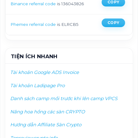
COPY
Binance referral code
is 136043826
COPY
Phemex referral code
is ELRCB5
TIỆN ÍCH NHANH
Tài khoản Google ADS Invoice
Tài khoản Ladipage Pro
Danh sách camp mồi trướ
c khi lên camp VPCS
Nâng hoa hồng các sàn CRYPTO
Hướng dẫn Affiliate Sàn Crypto
Topreviewcrypto.info