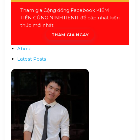
Tham gia Cộng đồng Facebook KIẾM
TIỀN CÙNG NINHTIENIT để cập nhật kiến
thức mới nhất.
THAM GIA NGAY
About
Latest Posts