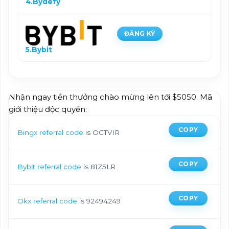
4.Bydefy
ĐĂNG KÝ
5.Bybit
Nhận ngay tiền thưởng chào mừng lên tới $5050. Mã
giới thiệu độc quyền:
COPY
Bingx referral code
is OCTVIR
COPY
Bybit referral code
is 81Z5LR
COPY
Okx referral code
is 92494249