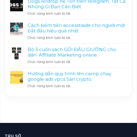
Dogs Airdrop hệ Ton trên telegram: Tất Cả
Mãi
Những Gì Bạn Cần Biết
0
ở
Chức năng bình luận bị tắt
Phí
Dogs
Giao
Airdrop
Dịch
Cách kiếm tiền accesstrade cho người mới
hệ
|
bắt đầu hiệu quả nhất
Ton
Hơn
ở
Chức năng bình luận bị tắt
trên
100
Cách
telegram:
Cặp
kiếm
Tất
Spot
Bộ 3 cuốn sách GỐI ĐẦU GIƯỜNG cho
tiền
Cả
&
dân Affiliate Marketing online.
accesstrade
Những
Futures
ở
Chức năng bình luận bị tắt
cho
Gì
Miễn
Bộ
người
Bạn
Phí
3
mới
Cần
Hướng dẫn quy trình lên camp chạy
cuốn
bắt
Biết
google ads vpcs Sàn crypto.
sách
đầu
ở
Chức năng bình luận bị tắt
GỐI
hiệu
Hướng
ĐẦU
quả
dẫn
GIƯỜNG
nhất
quy
cho
trình
dân
lên
Affiliate
camp
Marketing
chạy
online.
google
ads
vpcs
TRỤ SỞ