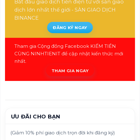
Bắt đầu giao dịch tiền điện tử với sàn giao
dịch lớn nhất thế giới -
SÀN GIAO DỊCH
BINANCE
ĐĂNG KÝ NGAY
Tham gia Cộng đồng Facebook KIẾM TIỀN
CÙNG NINHTIENIT để cập nhật kiến thức mới
nhất.
THAM GIA NGAY
ƯU ĐÃI CHO BẠN
(Giảm 10% phí giao dịch trọn đời khi đăng ký)