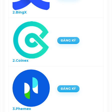
2.BingX
ĐĂNG KÝ
2.Coinex
ĐĂNG KÝ
3.Phemex