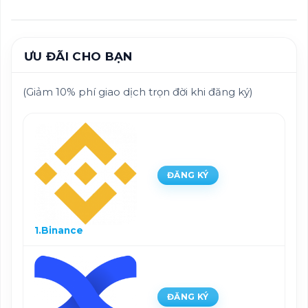
ƯU ĐÃI CHO BẠN
(Giảm 10% phí giao dịch trọn đời khi đăng ký)
ĐĂNG KÝ
1.Binance
ĐĂNG KÝ