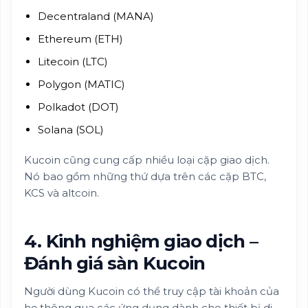
Decentraland (MANA)
Ethereum (ETH)
Litecoin (LTC)
Polygon (MATIC)
Polkadot (DOT)
Solana (SOL)
Kucoin cũng cung cấp nhiều loại cặp giao dịch.
Nó bao gồm những thứ dựa trên các cặp BTC,
KCS và altcoin.
4. Kinh nghiệm giao dịch –
Đánh giá sàn Kucoin
Người dùng Kucoin có thể truy cập tài khoản của
họ thông qua các ứng dụng dành cho thiết bị di