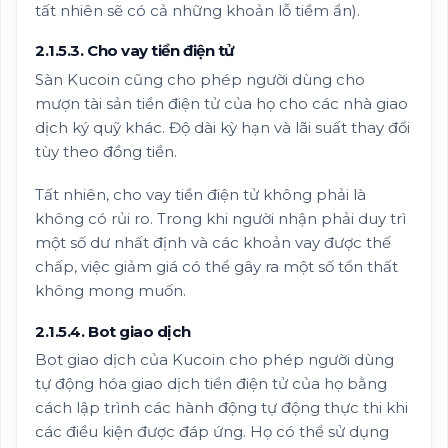
tất nhiên sẽ có cả những khoản lỗ tiềm ẩn).
2.1.5.3. Cho vay tiền điện tử
Sàn Kucoin cũng cho phép người dùng cho
mượn tài sản tiền điện tử của họ cho các nhà giao
dịch ký quỹ khác. Độ dài kỳ hạn và lãi suất thay đổi
tùy theo đồng tiền.
Tất nhiên, cho vay tiền điện tử không phải là
không có rủi ro. Trong khi người nhận phải duy trì
một số dư nhất định và các khoản vay được thế
chấp, việc giảm giá có thể gây ra một số tổn thất
không mong muốn.
2.1.5.4. Bot giao dịch
Bot giao dịch của Kucoin cho phép người dùng
tự động hóa giao dịch tiền điện tử của họ bằng
cách lập trình các hành động tự động thực thi khi
các điều kiện được đáp ứng. Họ có thể sử dụng