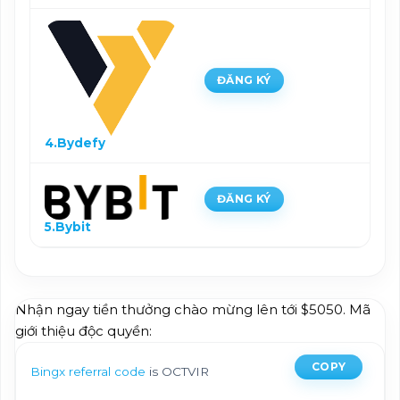
ĐĂNG KÝ
4.Bydefy
ĐĂNG KÝ
5.Bybit
Nhận ngay tiền thưởng chào mừng lên tới $5050. Mã
giới thiệu độc quyền:
COPY
Bingx referral code
is OCTVIR