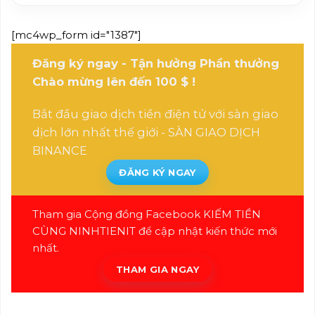
[mc4wp_form id="1387"]
Đăng ký ngay - Tận hưởng Phần thưởng
Chào mừng lên đến 100 $ !
Bắt đầu giao dịch tiền điện tử với sàn giao
dịch lớn nhất thế giới -
SÀN GIAO DỊCH
BINANCE
ĐĂNG KÝ NGAY
Tham gia Cộng đồng Facebook KIẾM TIỀN
CÙNG NINHTIENIT để cập nhật kiến thức mới
nhất.
THAM GIA NGAY