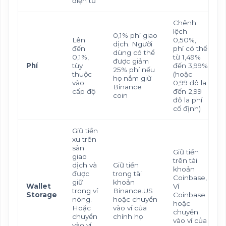
điện tử
Chênh
lệch
0,1% phí giao
Lên
0,50%,
dịch. Người
đến
phí có thể
dùng có thể
0,1%,
từ 1,49%
được giảm
Phí
tùy
đến 3,99%
25% phí nếu
thuộc
(hoặc
họ nắm giữ
vào
0,99 đô la
Binance
cấp độ
đến 2,99
coin
đô la phí
cố định)
Giữ tiền
xu trên
sàn
Giữ tiền
giao
trên tài
dịch và
Giữ tiền
khoản
được
trong tài
Coinbase,
giữ
khoản
Wallet
Ví
trong ví
Binance.US
Storage
Coinbase
nóng.
hoặc chuyển
hoặc
Hoặc
vào ví của
chuyển
chuyển
chính họ
vào ví của
vào ví