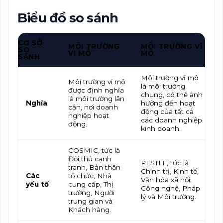
Biểu đồ so sánh
CƠ SỞ
MÔI TRƯỜNG
MÔI TRƯỜNG VĨ
SO
VI MÔ
MÔ
SÁNH
Môi trường vĩ mô
Môi trường vi mô
là môi trường
được định nghĩa
chung, có thể ảnh
là môi trường lân
Nghĩa
hưởng đến hoạt
cận, nơi doanh
động của tất cả
nghiệp hoạt
các doanh nghiệp
động.
kinh doanh.
COSMIC, tức là
Đối thủ cạnh
PESTLE, tức là
tranh, Bản thân
Chính trị, Kinh tế,
Các
tổ chức, Nhà
Văn hóa xã hội,
yếu tố
cung cấp, Thị
Công nghệ, Pháp
trường, Người
lý và Môi trường.
trung gian và
Khách hàng.