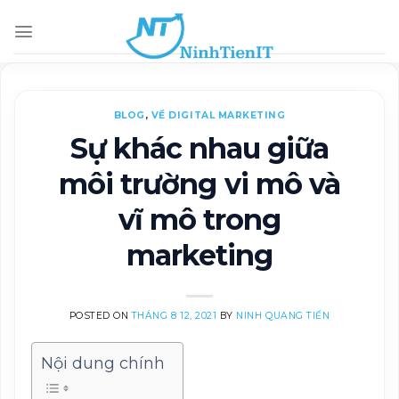
Skip
to
content
BLOG
,
VỀ DIGITAL MARKETING
Sự khác nhau giữa
môi trường vi mô và
vĩ mô trong
marketing
POSTED ON
THÁNG 8 12, 2021
BY
NINH QUANG TIẾN
Nội dung chính