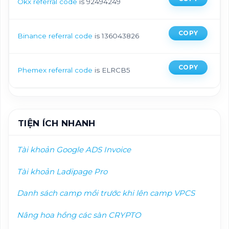
Okx referral code
is 92494249
COPY
Binance referral code
is 136043826
COPY
Phemex referral code
is ELRCB5
TIỆN ÍCH NHANH
Tài khoản Google ADS Invoice
Tài khoản Ladipage Pro
Danh sách camp mồi trướ
c khi lên camp VPCS
Nâng hoa hồng các sàn CRYPTO