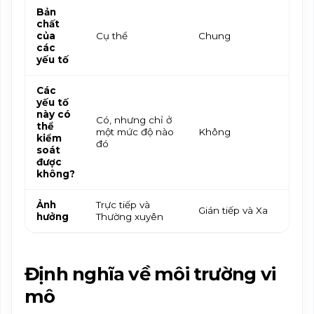
Bản
chất
của
Cụ thể
Chung
các
yếu tố
Các
yếu tố
này có
Có, nhưng chỉ ở
thể
một mức độ nào
Không
kiểm
đó
soát
được
không?
Ảnh
Trực tiếp và
Gián tiếp và Xa
hưởng
Thường xuyên
Định nghĩa về môi trường vi
mô