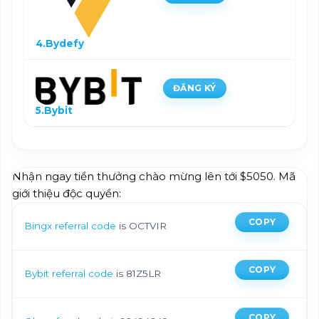
4.Bydefy
ĐĂNG KÝ
5.Bybit
Nhận ngay tiền thưởng chào mừng lên tới $5050. Mã
giới thiệu độc quyền:
COPY
Bingx referral code
is OCTVIR
COPY
Bybit referral code
is 81Z5LR
COPY