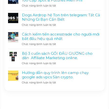
100 Cặp Spot & Futures Miễn Phí
ở
Chức năng bình luận bị tắt
MEXC
Khuyến
Dogs Airdrop hệ Ton trên telegram: Tất Cả
Mãi
Những Gì Bạn Cần Biết
0
ở
Chức năng bình luận bị tắt
Phí
Dogs
Giao
Airdrop
Dịch
Cách kiếm tiền accesstrade cho người mới
hệ
|
bắt đầu hiệu quả nhất
Ton
Hơn
ở
Chức năng bình luận bị tắt
trên
100
Cách
telegram:
Cặp
kiếm
Tất
Spot
Bộ 3 cuốn sách GỐI ĐẦU GIƯỜNG cho
tiền
Cả
&
dân Affiliate Marketing online.
accesstrade
Những
Futures
ở
Chức năng bình luận bị tắt
cho
Gì
Miễn
Bộ
người
Bạn
Phí
3
mới
Cần
Hướng dẫn quy trình lên camp chạy
cuốn
bắt
Biết
google ads vpcs Sàn crypto.
sách
đầu
ở
Chức năng bình luận bị tắt
GỐI
hiệu
Hướng
ĐẦU
quả
dẫn
GIƯỜNG
nhất
quy
cho
trình
dân
lên
Affiliate
camp
Marketing