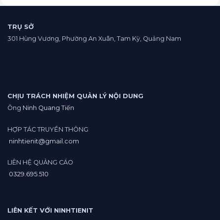
chạy
online.
google
ads
vpcs
TRỤ SỞ
Sàn
301 Hùng Vương, Phường An Xuân, Tam Kỳ, Quảng Nam
crypto.
CHỊU TRÁCH NHIỆM QUẢN LÝ NỘI DUNG
Ông
Ninh Quang Tiến
HỢP TÁC TRUYỀN THÔNG
ninhtienit@gmail.com
LIÊN HỆ QUẢNG CÁO
0329.695.510
LIÊN KẾT VỚI NINHTIENIT