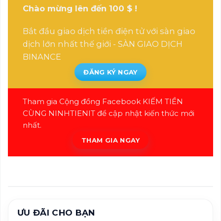
Chào mừng lên đến 100 $ !
Bắt đầu giao dịch tiền điện tử với sàn giao
dịch lớn nhất thế giới -
SÀN GIAO DỊCH
BINANCE
ĐĂNG KÝ NGAY
Tham gia Cộng đồng Facebook KIẾM TIỀN
CÙNG NINHTIENIT để cập nhật kiến thức mới
nhất.
THAM GIA NGAY
ƯU ĐÃI CHO BẠN