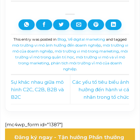
This entry was posted in
Blog
,
Về digital marketing
and tagged
môi trường vi mô ảnh hưởng đến doanh nghiệp
,
môi trường vi
mô của doanh nghiệp
,
môi trường vi mô trong marketing
,
môi
trường vĩ mô trong quản trị học
,
môi trường vi mô và vĩ mô
trong marketing
,
phân tích môi trường vĩ mô của doanh
nghiệp
.
Sự khác nhau giữa mô
Các yếu tố tiêu biểu ảnh
hình C2C, C2B, B2B và
hưởng đến hành vi cá
B2C
nhân trong tổ chức
[mc4wp_form id="1387"]
Đăng ký ngay - Tận hưởng Phần thưởng