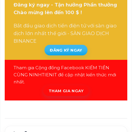
Đăng ký ngay - Tận hưởng Phần thưởng
Chào mừng lên đến 100 $ !
Bắt đầu giao dịch tiền điện tử với sàn giao
dịch lớn nhất thế giới -
SÀN GIAO DỊCH
BINANCE
ĐĂNG KÝ NGAY
Tham gia Cộng đồng Facebook KIẾM TIỀN
CÙNG NINHTIENIT để cập nhật kiến thức mới
nhất.
THAM GIA NGAY