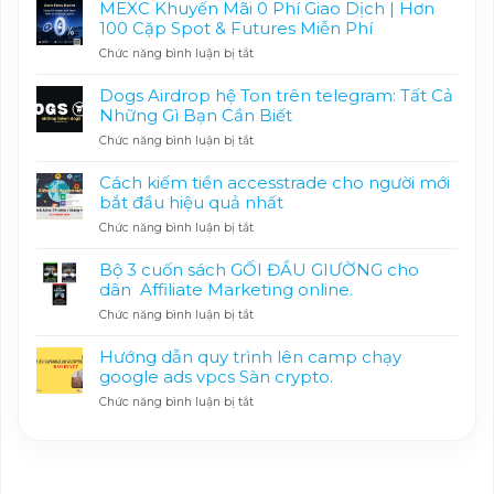
MEXC Khuyến Mãi 0 Phí Giao Dịch | Hơn
100 Cặp Spot & Futures Miễn Phí
ở
Chức năng bình luận bị tắt
MEXC
Khuyến
Dogs Airdrop hệ Ton trên telegram: Tất Cả
Mãi
Những Gì Bạn Cần Biết
0
ở
Chức năng bình luận bị tắt
Phí
Dogs
Giao
Airdrop
Dịch
Cách kiếm tiền accesstrade cho người mới
hệ
|
bắt đầu hiệu quả nhất
Ton
Hơn
ở
Chức năng bình luận bị tắt
trên
100
Cách
telegram:
Cặp
kiếm
Tất
Spot
Bộ 3 cuốn sách GỐI ĐẦU GIƯỜNG cho
tiền
Cả
&
dân Affiliate Marketing online.
accesstrade
Những
Futures
ở
Chức năng bình luận bị tắt
cho
Gì
Miễn
Bộ
người
Bạn
Phí
3
mới
Cần
Hướng dẫn quy trình lên camp chạy
cuốn
bắt
Biết
google ads vpcs Sàn crypto.
sách
đầu
ở
Chức năng bình luận bị tắt
GỐI
hiệu
Hướng
ĐẦU
quả
dẫn
GIƯỜNG
nhất
quy
cho
trình
dân
lên
Affiliate