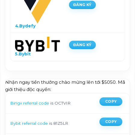
ĐĂNG KÝ
4.Bydefy
ĐĂNG KÝ
5.Bybit
Nhận ngay tiền thưởng chào mừng lên tới $5050. Mã
giới thiệu độc quyền:
COPY
Bingx referral code
is OCTVIR
COPY
Bybit referral code
is 81Z5LR