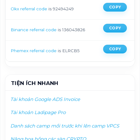
COPY
Okx referral code
is 92494249
COPY
Binance referral code
is 136043826
COPY
Phemex referral code
is ELRCB5
TIỆN ÍCH NHANH
Tài khoản Google ADS Invoice
Tài khoản Ladipage Pro
Danh sách camp mồi trướ
c khi lên camp VPCS
Nâng hoa hồng các sàn CRYPTO