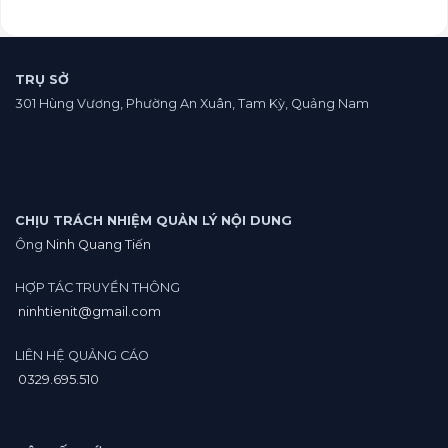
camp
Marketing
chạy
online.
google
ads
vpcs
TRỤ SỞ
Sàn
301 Hùng Vương, Phường An Xuân, Tam Kỳ, Quảng Nam
crypto.
CHỊU TRÁCH NHIỆM QUẢN LÝ NỘI DUNG
Ông
Ninh Quang Tiến
HỢP TÁC TRUYỀN THÔNG
ninhtienit@gmail.com
LIÊN HỆ QUẢNG CÁO
0329.695.510