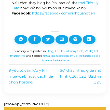
Nếu cảm thấy blog bổ ích, bạn có thể
mời Tiến Ly
Cafe
hoặc kết nối với mình qua mạng xã hội:
Facebook:
https://facebook.com/ninhquangtien
This entry was posted in
Blog
,
Thủ thuật máy tính
,
Về digital
marketing
and tagged
mua like facebook
,
mua like fanpage giá
rẻ
,
mualike fanpage
.
9 yếu tố cần lưu ý khi
Sự khác nhau giữa mô
mua web host, cách lựa
hình C2C, C2B, B2B và
chọn hosting
B2C
[mc4wp_form id="1387"]