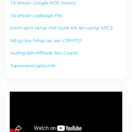
Tài khoản Google ADS Invoice
Tài khoản Ladipage Pro
Danh sách camp mồi trướ
c khi lên camp VPCS
Nâng hoa hồng các sàn CRYPTO
Hướng dẫn Affiliate Sàn Crypto
Topreviewcrypto.info