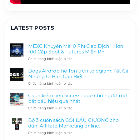
LATEST POSTS
MEXC Khuyến Mãi 0 Phí Giao Dịch | Hơn
100 Cặp Spot & Futures Miễn Phí
ở
Chức năng bình luận bị tắt
MEXC
Khuyến
Dogs Airdrop hệ Ton trên telegram: Tất Cả
Mãi
Những Gì Bạn Cần Biết
0
ở
Chức năng bình luận bị tắt
Phí
Dogs
Giao
Airdrop
Dịch
Cách kiếm tiền accesstrade cho người mới
hệ
|
bắt đầu hiệu quả nhất
Ton
Hơn
ở
Chức năng bình luận bị tắt
trên
100
Cách
telegram:
Cặp
kiếm
Tất
Spot
Bộ 3 cuốn sách GỐI ĐẦU GIƯỜNG cho
tiền
Cả
&
dân Affiliate Marketing online.
accesstrade
Những
Futures
ở
Chức năng bình luận bị tắt
cho
Gì
Miễn
Bộ
người
Bạn
Phí