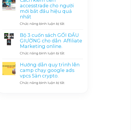
Cách kiếm tiền
hệ
Hơn
accesstrade cho người
Ton
100
mới bắt đầu hiệu quả
trên
Cặp
nhất
telegram:
Spot
Tất
&
ở
Chức năng bình luận bị tắt
Cả
Futures
Cách
Những
Miễn
kiếm
Bộ 3 cuốn sách GỐI ĐẦU
Gì
Phí
tiền
GIƯỜNG cho dân Affiliate
Bạn
accesstrade
Marketing online.
Cần
cho
Biết
ở
Chức năng bình luận bị tắt
người
Bộ
mới
3
bắt
Hướng dẫn quy trình lên
cuốn
đầu
camp chạy google ads
sách
hiệu
vpcs Sàn crypto.
GỐI
quả
ở
Chức năng bình luận bị tắt
ĐẦU
nhất
Hướng
GIƯỜNG
dẫn
cho
quy
dân
trình
Affiliate
lên
Marketing
camp
online.
chạy
google
ads