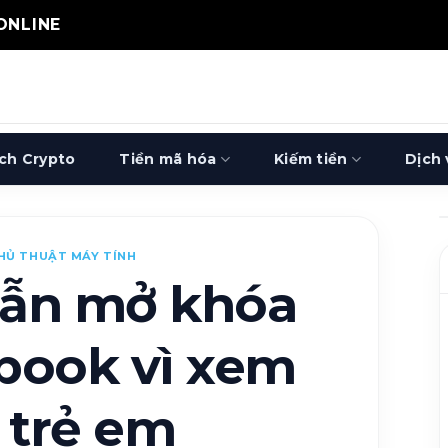
 ONLINE
ịch Crypto
Tiền mã hóa
Kiếm tiền
Dịch 
HỦ THUẬT MÁY TÍNH
ẫn mở khóa
book vì xem
k trẻ em