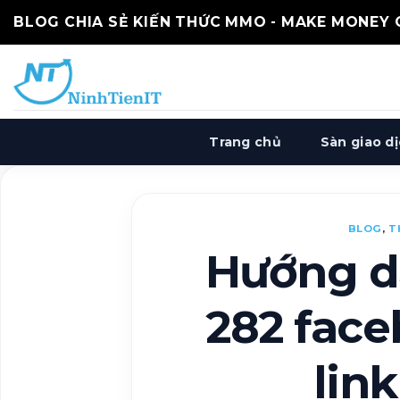
Skip
BLOG CHIA SẺ KIẾN THỨC MMO - MAKE MONEY
to
content
Trang chủ
Sàn giao d
BLOG
,
T
Hướng d
282 face
lin