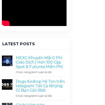
LATEST POSTS
MEXC Khuyến Mãi 0 Phí
Giao Dịch | Hơn 100 Cặp
Spot & Futures Miễn Phí
ở
Chức năng bình luận bị tắt
MEXC
Khuyến
Dogs Airdrop hệ Ton trên
Mãi
telegram: Tất Cả Những
0
Gì Bạn Cần Biết
Phí
ở
Chức năng bình luận bị tắt
Giao
Dogs
Dịch
Airdrop
|