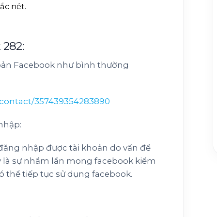
ắc nét.
 282:
oản Facebook như bình thường
/contact/357439354283890
nhập:
đăng nhập được tài khoản do vấn đề
y là sự nhầm lần mong facebook kiểm
có thể tiếp tục sử dụng facebook.