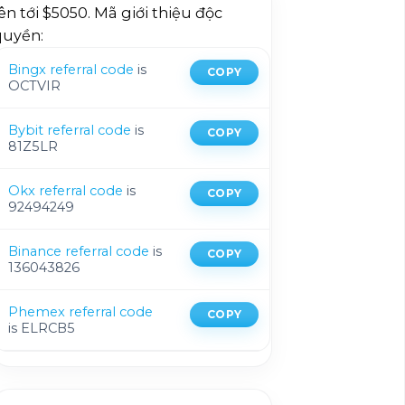
ên tới $5050. Mã giới thiệu độc
quyền:
Bingx referral code
is
COPY
OCTVIR
Bybit referral code
is
COPY
81Z5LR
Okx referral code
is
COPY
92494249
Binance referral code
is
COPY
136043826
Phemex referral code
COPY
is ELRCB5