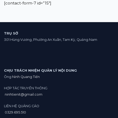
[contact-form-7 id=”15″]
TRỤ SỞ
301 Hùng Vương, Phường An Xuân, Tam Kỳ, Quảng Nam
CHỊU TRÁCH NHIỆM QUẢN LÝ NỘI DUNG
Ông
Ninh Quang Tiến
HỢP TÁC TRUYỀN THÔNG
ninhtienit@gmail.com
LIÊN HỆ QUẢNG CÁO
0329.695.510