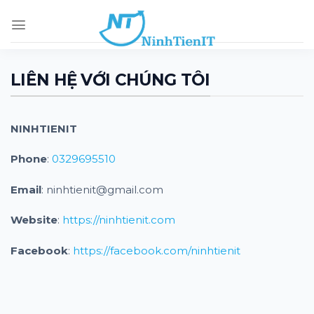
Skip
to
content
LIÊN HỆ VỚI CHÚNG TÔI
NINHTIENIT
Phone
:
0329695510
Email
:
ninhtienit@gmail.com
Website
:
https://ninhtienit.com
Facebook
:
https://facebook.com/ninhtienit