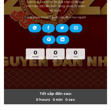
năm mới. Xua tan u ám của năm cũ đã qua,
một năm 2021 đầy biến động: covid-19, thiên
tai, lũ lụt.
Cùng share khoảnh khắc này đến mọi người!
0
0
0
HOURS
MIN
SEC
Tết sắp đến sau:
0
hours
0
min
0
sec