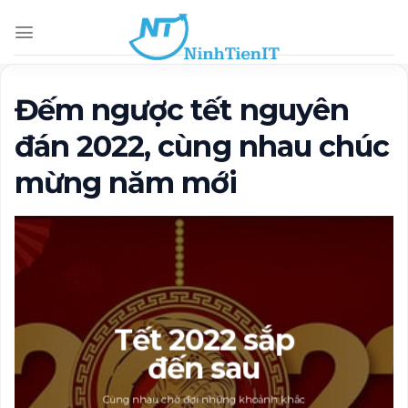
Skip
to
content
Đếm ngược
tết nguyên
đán 2022
, cùng nhau chúc
mừng năm mới
Tết 2022 sắp
đến sau
Cùng nhau chờ đợi những khoảnh khắc